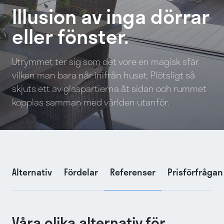
Illusion av inga dörrar
eller fönster.
Utrymmet ter sig som det vore en magisk sfär
vilken man bara når inifrån huset. Plötsligt så
skjuts ett av glaspartierna åt sidan och rummet
kopplas samman med världen utanför.
Alternativ
Fördelar
Referenser
Prisförfrågan
Våra olika alternativ för