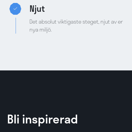
Njut
Det absolut viktigaste steget, njut av er
nya miljö.
Bli inspirerad