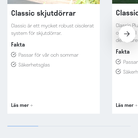
Classi
Classic skjutdörrar
Classic P
Classic är ett mycket robust oisolerat
om du vill
system för skjutdörrar.
del av åre
Fakta
Fakta
Passar för vår och sommar
Passar
Säkerhetsglas
Säkerh
Läs mer
Läs mer