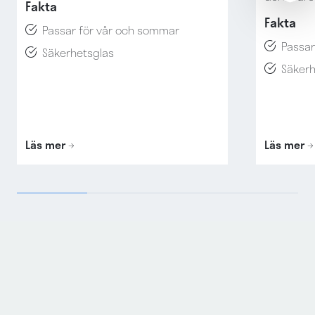
Fakta
Fakta
Passar för vår och sommar
Passar
Säkerhetsglas
Säkerh
Läs mer
Läs mer