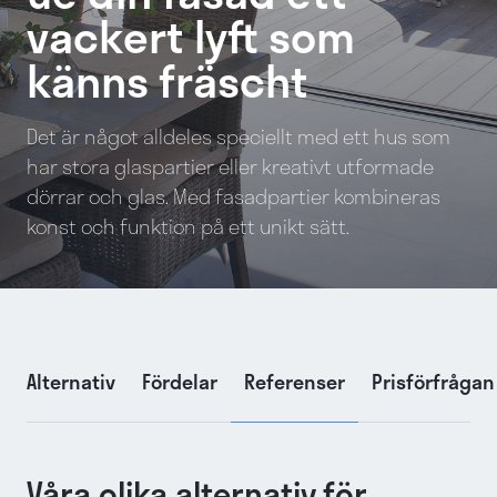
vackert lyft som
känns fräscht
Det är något alldeles speciellt med ett hus som
har stora glaspartier eller kreativt utformade
dörrar och glas. Med fasadpartier kombineras
konst och funktion på ett unikt sätt.
Alternativ
Fördelar
Referenser
Prisförfrågan
Våra olika alternativ för