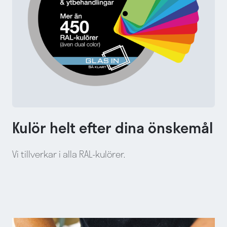
Kulör helt efter dina önskemål
Vi tillverkar i alla RAL-kulörer.