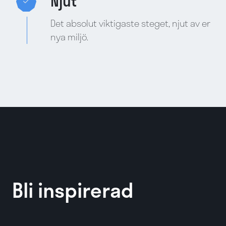
Njut
Det absolut viktigaste steget, njut av er
nya miljö.
Bli inspirerad