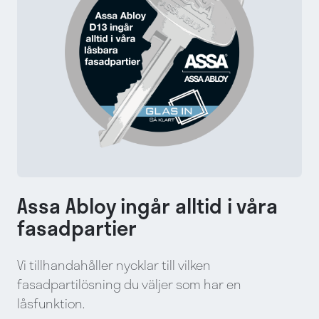
Assa Abloy ingår alltid i våra
fasadpartier
Vi tillhandahåller nycklar till vilken
fasadpartilösning du väljer som har en
låsfunktion.