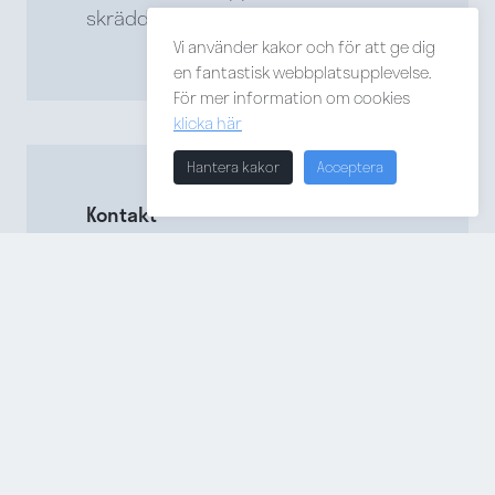
skräddarsydda lösningar.
Vi använder kakor och för att ge dig
en fantastisk webbplatsupplevelse.
För mer information om cookies
klicka här
Hantera kakor
Acceptera
Kontakt
Vi hjälper er till rätt val och svarar
på era frågor.
Samarbetspartners