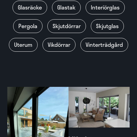
Glasräcke
Glastak
Interiörglas
Pergola
Skjutdörrar
Skjutglas
Uterum
Vikdörrar
Vinterträdgård