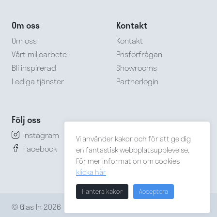
Om oss
Kontakt
Om oss
Kontakt
Vårt miljöarbete
Prisförfrågan
Bli inspirerad
Showrooms
Lediga tjänster
Partnerlogin
Följ oss
Instagram
Vi använder kakor och för att ge dig
Facebook
en fantastisk webbplatsupplevelse.
För mer information om cookies
klicka här
Hantera kakor
Acceptera
© Glas In 2026
Integritetspolicy
Cookies