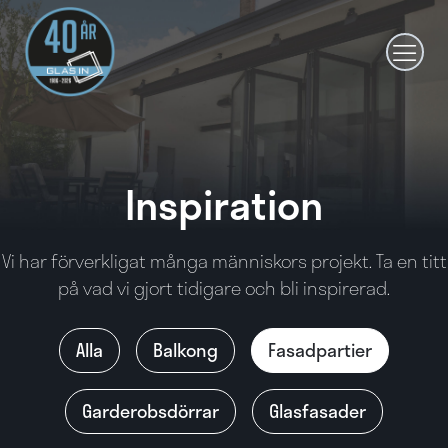
Hoppa
till
innehållet
Inspiration
Vi har förverkligat många människors projekt. Ta en titt
på vad vi gjort tidigare och bli inspirerad.
Alla
Balkong
Fasadpartier
Garderobsdörrar
Glasfasader