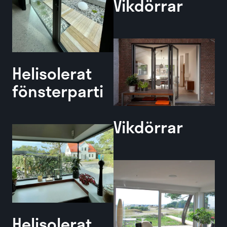
Vikdörrar
Helisolerat
fönsterparti
Vikdörrar
Helisolerat