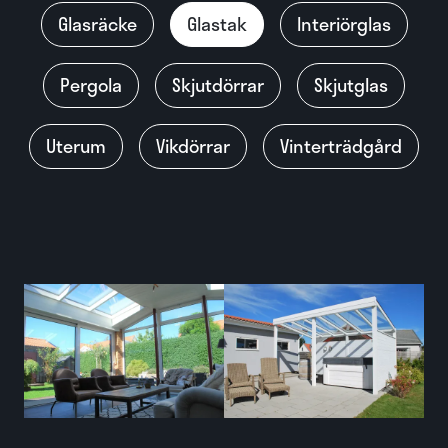
Glasräcke
Glastak
Interiörglas
Pergola
Skjutdörrar
Skjutglas
Uterum
Vikdörrar
Vinterträdgård