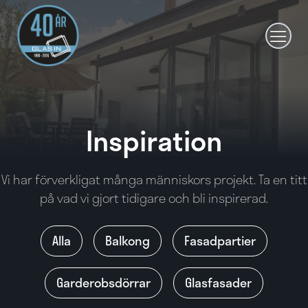
Hoppa
till
innehållet
Inspiration
Vi har förverkligat många människors projekt. Ta en titt
på vad vi gjort tidigare och bli inspirerad.
Alla
Balkong
Fasadpartier
Garderobsdörrar
Glasfasader